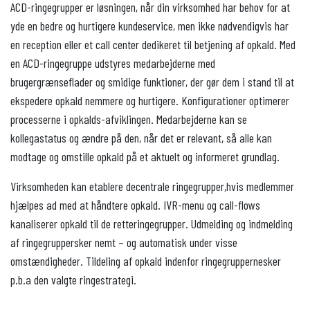
ACD-ringegrupper er løsningen, når din virksomhed har behov for at
yde en bedre og hurtigere kundeservice, men ikke nødvendigvis har
en reception eller et call center dedikeret til betjening af opkald. Med
en ACD-ringegruppe udstyres medarbejderne med
brugergrænseflader og smidige funktioner, der gør dem i stand til at
ekspedere opkald nemmere og hurtigere. Konfigurationer optimerer
processerne i opkalds-afviklingen. Medarbejderne kan se
kollegastatus og ændre på den, når det er relevant, så alle kan
modtage og omstille opkald på et aktuelt og informeret grundlag.
Virksomheden kan etablere decentrale ringegrupper,hvis medlemmer
hjælpes ad med at håndtere opkald. IVR-menu og call-flows
kanaliserer opkald til de retteringegrupper. Udmelding og indmelding
af ringegruppersker nemt – og automatisk under visse
omstændigheder. Tildeling af opkald indenfor ringegruppernesker
p.b.a den valgte ringestrategi.