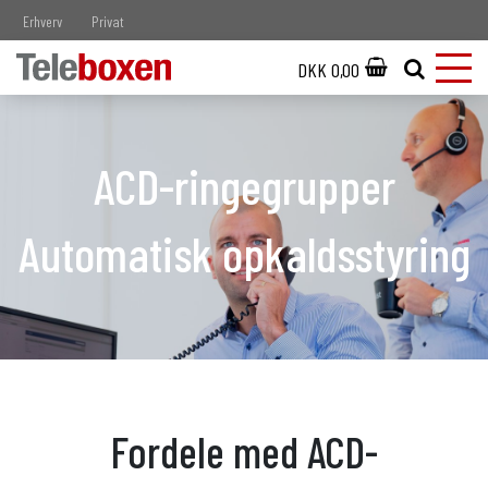
Erhverv
Privat
DKK 0,00
ACD-ringegrupper
Automatisk opkaldsstyring
Fordele med ACD-