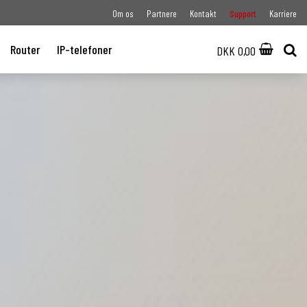
Om os
Partnere
Kontakt
Support
Karriere
Router
IP-telefoner
DKK 0,00