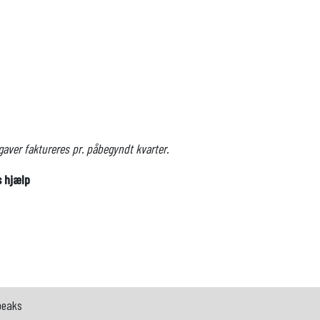
gaver faktureres pr. påbegyndt kvarter.
s hjælp
speaks