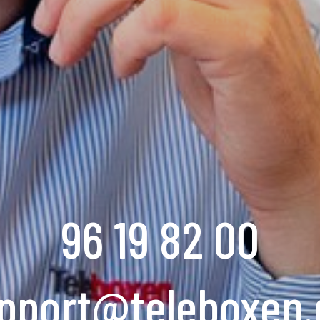
96 19 82 00
pport@teleboxen