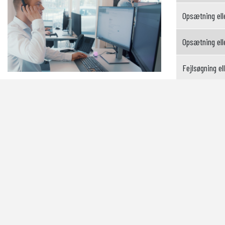
Opsætning elle
Opsætning elle
Fejlsøgning el
Rådgivning ell
Hjælp til int
Opsætning, fe
Udtræk af sta
Remote suppor
Remote under