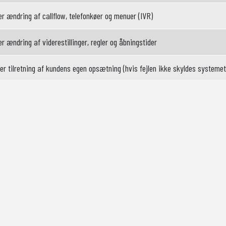
r ændring af callflow, telefonkøer og menuer (IVR)
r ændring af viderestillinger, regler og åbningstider
ler tilretning af kundens egen opsætning (hvis fejlen ikke skyldes systemet
er undervisning i brug af avancerede funktioner
egrationer med andre systemer (CRM, Teams etc.)
jlsøgning og support af headsets og bordtelefoner
tistikrapporter
t, hvor teknikere overtager brugerens skærm for fejlsøgning
visning