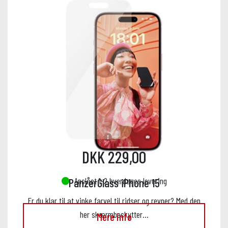
DKK 229,00
Anslået 1-2 hverdages levering
PanzerGlass iPhone 15
Er du klar til at vinke farvel til ridser og revner? Med den
her skærmbeskytter…
Mere info