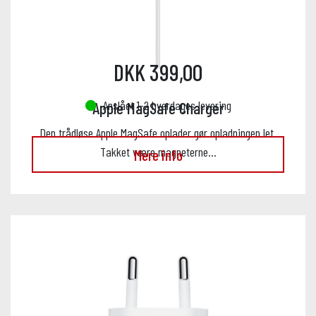
DKK 399,00
Anslået 1-2 hverdages levering
Apple MagSafe Charger
Den trådløse Apple MagSafe oplader gør opladningen let.
Takket være magneterne…
Mere info