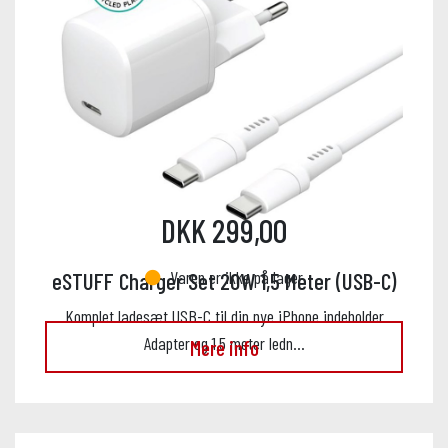
DKK 299,00
Varen er ikke på lager
eSTUFF Charger Set 20W 1,5 Meter (USB-C)
Komplet ladesæt USB-C til din nye iPhone indeholder
Adapter og 1,5 meter ledn…
Mere info