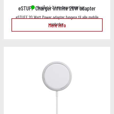
Anslået 1-2 hverdages levering
eSTUFF Charger infinite 20W adapter
eSTUFF 20 Watt Power adapter fungere til alle mobile
enheder
Mere info