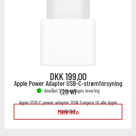
DKK 199,00
Apple Power Adapter USB-C-strømforsyning
Anslået 1-2 hverdages levering
(20 W)
Apple USB-C power adapter 20W Fungere til alle Apple
enheder
Mere info