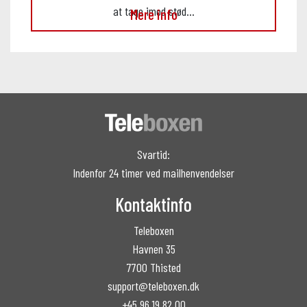
at tage imod stød…
Mere info
Svartid:
Indenfor 24 timer ved mailhenvendelser
Kontaktinfo
Teleboxen
Havnen 35
7700 Thisted
support@teleboxen.dk
+45 96 19 82 00