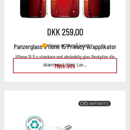
DKK 259,00
Varen er ikke på lager
Panzerglass iPhone 15 Privacy W/applikator
iPhone 15 9 x stærkere end almindelig glas Beskytter din
skærm mod ridser Lav…
Mere info