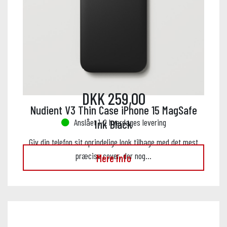
DKK 259,00
Nudient V3 Thin Case iPhone 15 MagSafe
Anslået 1-2 hverdages levering
Ink Black
Giv din telefon sit oprindelige look tilbage med det mest
præcise cover, der nog…
Mere info