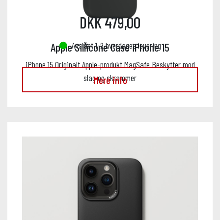
DKK 479,00
Anslået 1-2 hverdages levering
Apple Sillicone Case iPhone 15
iPhone 15 Originalt Apple-produkt MagSafe Beskytter mod
slag og skrammer
Mere info