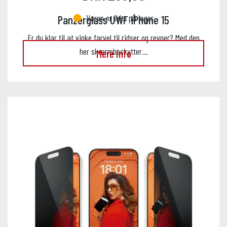
Varen er ikke på lager
Panzerglass UWF iPhone 15
Er du klar til at vinke farvel til ridser og revner? Med den
her skærmbeskytter…
Mere info