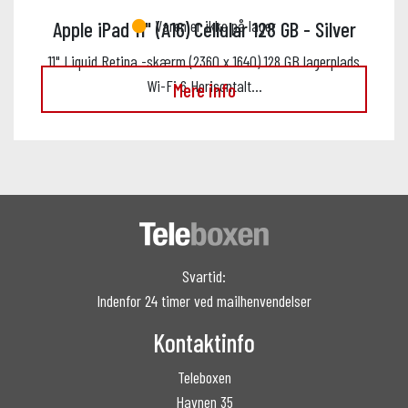
Varen er ikke på lager
Apple iPad 11" (A16) Cellular 128 GB - Silver
11" Liquid Retina -skærm (2360 x 1640) 128 GB lagerplads
Wi-Fi 6 Horisontalt…
Mere info
Svartid:
Indenfor 24 timer ved mailhenvendelser
Kontaktinfo
Teleboxen
Havnen 35