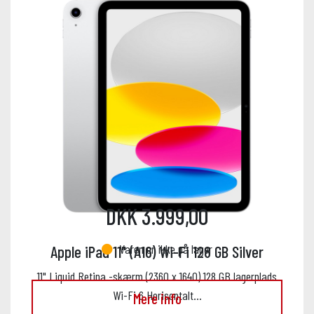
DKK 3.999,00
Varen er ikke på lager
Apple iPad 11" (A16) Wi-Fi 128 GB Silver
11" Liquid Retina -skærm (2360 x 1640) 128 GB lagerplads
Wi-Fi 6 Horisontalt…
Mere info