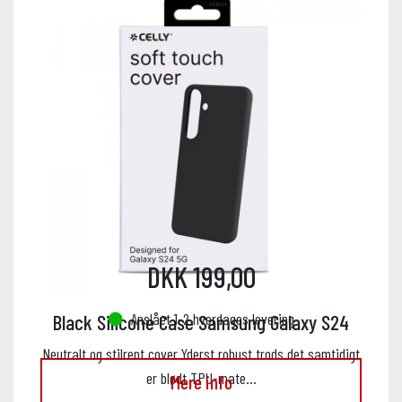
DKK 199,00
Anslået 1-2 hverdages levering
Black Silicone Case Samsung Galaxy S24
Neutralt og stilrent cover Yderst robust trods det samtidigt
er blødt TPU-mate…
Mere info