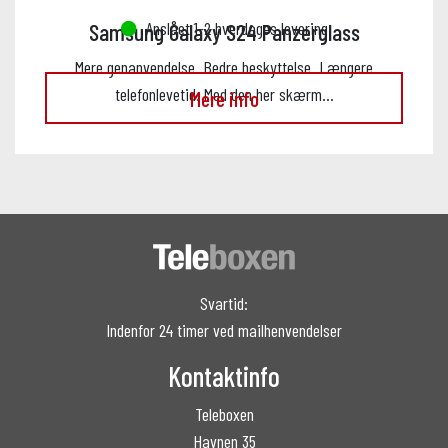
Anslået 1-2 hverdages levering
Samsung Galaxy S24 Panzerglass
Mere genanvendelse. Bedre beskyttelse. Længere
telefonlevetid. Med den her skærm…
Mere info
Svartid:
Indenfor 24 timer ved mailhenvendelser
Kontaktinfo
Teleboxen
Havnen 35