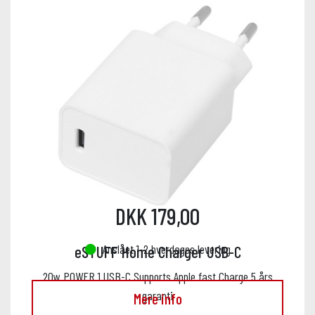
DKK 179,00
Anslået 1-2 hverdages levering
eSTUFF Home Charger USB-C
20w POWER 1 USB-C Supports Apple fast Charge 5 års
garanti
Mere info