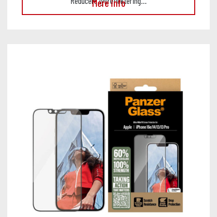
Reducere lysreflektering…
Mere info