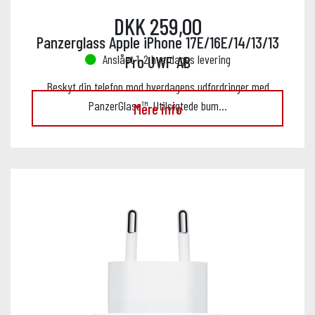
DKK 259,00
Panzerglass Apple iPhone 17E/16E/14/13/13
Anslået 1-2 hverdages levering
Pro UWF AB
Beskyt din telefon mod hverdagens udfordringer med
PanzerGlass™. Utilsigtede bum…
Mere info