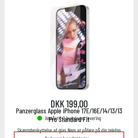
DKK 199,00
Panzerglass Apple iPhone 17E/16E/14/13/13
Anslået 1-2 hverdages levering
Pro Standard Fit
Skærmbeskyttelse af glas Nem at påføre på din telefon