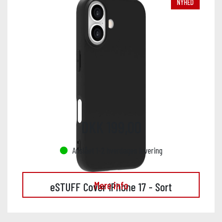
NYHED
DKK 199,00
Anslået 1-2 hverdages levering
Mere info
eSTUFF Cover iPhone 17 - Sort