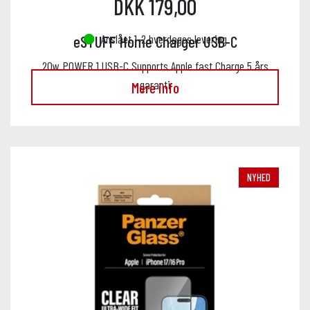
DKK 179,00
Anslået 1-2 hverdages levering
eSTUFF Home Charger USB-C
20w POWER 1 USB-C Supports Apple fast Charge 5 års
garanti
Mere info
NYHED