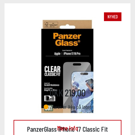
NYHED
DKK 219,00
Varen er ikke på lager
Mere info
PanzerGlass iPhone 17 Classic Fit