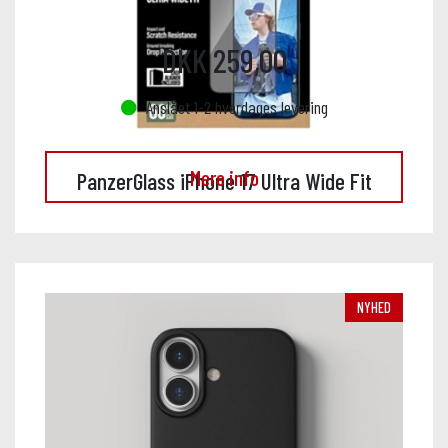
DKK 259,00
Anslået 1-2 hverdages levering
Mere info
PanzerGlass iPhone 17 Ultra Wide Fit
NYHED