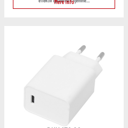
effektiv opladning i hjemme…
Mere info