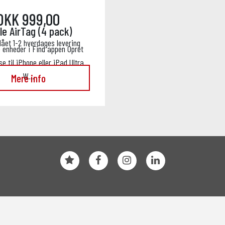
DKK 999,00
le AirTag (4 pack)
lået 1-2 hverdages levering
e enheder i Find appen Opret
se til iPhone eller iPad Ultra
W…
Mere info