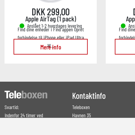
DKK 299,00
Apple AirTag (1 pack)
App
Anslået 1-2 hverdages levering
Ans
Find dine enheder i Find appen Opret
Find din
forbindelse til iPhone eller iPad Ultra
forbindel
W…
Mere info
Kontaktinfo
Svartid:
Teleboxen
Indenfor 24 timer ved
Havnen 35
mailhenvendelser
7700 Thisted
support@teleboxen.dk