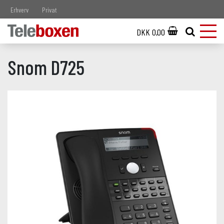
Erhverv
Privat
DKK 0,00
Snom D725