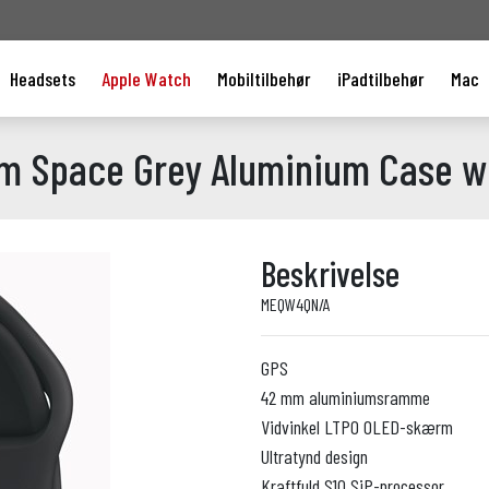
Headsets
Apple Watch
Mobiltilbehør
iPadtilbehør
Mac
m Space Grey Aluminium Case wi
Beskrivelse
MEQW4QN/A
GPS
42 mm aluminiumsramme
Vidvinkel LTPO OLED-skærm
Ultratynd design
Kraftfuld S10 SiP-processor